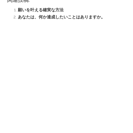
関連投稿:
願いを叶える確実な方法
あなたは、何か達成したいことはありますか。
何かを始めても、3日坊主のことはありませんか。
目標設定のコツは…全肯定！？
ライフバディ
今年の目標
目標設定
目標達成
Share this Post
Post
←
自身がライフバディをや
習慣の力
→
navigation
っていて変わったこと(4)